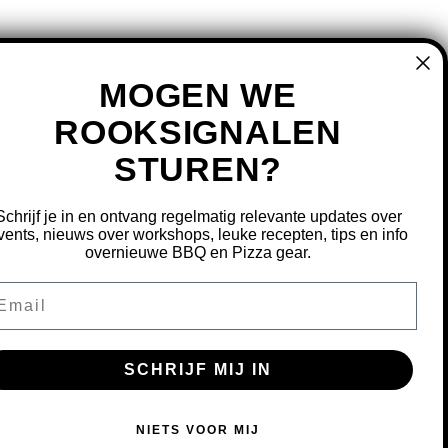
MOGEN WE
ROOKSIGNALEN
STUREN?
MIJN ACCOUNT
REGISTREREN
Schrijf je in en ontvang regelmatig relevante updates over
MIJN BESTELLINGEN
vents, nieuws over workshops, leuke recepten, tips en info
overnieuwe BBQ en Pizza gear.
MIJN TICKETS
MIJN VERLANGLIJST
ail
OURNEREN
SCHRIJF MIJ IN
S OM ONZE WEBSITE TE VERBETEREN.
NIETS VOOR MIJ