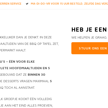
STERREN SERVICE
MA-DI-DO-VR VOOR 15 UUR BESTELD, ZELFDE DAG VE
HEB JE EE
ELIJKER DAN JE DENKT. IN DEZE
WE HELPEN JE GRAAG.
AALTIJDEN VAN DE BBQ OP TAFEL ZET,
STUUR ONS EEN 
PERMARKT HAALT.
U’S – ÉÉN VOOR ELKE
LETE HOOFDMAALTIJDEN EN 5
PGEBOUWD DAT ZE
BINNEN 30
 DE DESSERTS VRAGEN MAXIMAAL
5
BBQ TOCH AL AANSTAAT.
ELK GROEPJE KOOKT ÉÉN VOLLEDIG
JE AAN HET EIND ALLES PROEVEN,