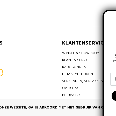
S
KLANTENSERVICE
WINKEL & SHOWROOM
KLANT & SERVICE
e
KADOBONNEN
BETAALMETHODEN
Em
VERZENDEN, VERPAKKEN & RET
OVER ONS
NIEUWSBRIEF
ALGEMENE VOORWAARDEN
ONZE WEBSITE, GA JE AKKOORD MET HET GEBRUIK VAN COOKIE
PRIVACY POLICY