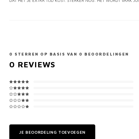
DAT HET JE EXTRA TIJD KOST. STERKER NOG: HET WORDT VAAK JU
0
STERREN OP BASIS VAN
0
BEOORDELINGEN
0
REVIEWS
JE BEOORDELING TOEVOEGEN