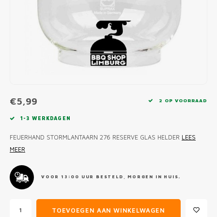
MONO
PREM
BBQ 
LAMP
KLED
PRIM
FUN 
AFDE
PANN
KAMA
PICKL
ROTIS
EMPA
€5,99
2 OP VOORRAAD
1-3 WERKDAGEN
FEUERHAND STORMLANTAARN 276 RESERVE GLAS HELDER
LEES
MEER
VOOR 13:00 UUR BESTELD, MORGEN IN HUIS.
TOEVOEGEN AAN WINKELWAGEN