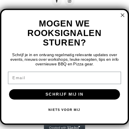
MOGEN WE
ROOKSIGNALEN
STUREN?
CONTACT
KLANTENSERVICE
Schrijf je in en ontvang regelmatig relevante updates over
events, nieuws over workshops, leuke recepten, tips en info
overnieuwe BBQ en Pizza gear.
MIJN ACCOUNT
DOOR HET GEBRUIKEN VAN ONZE WEBSITE, GA JE
Email
AKKOORD MET HET GEBRUIK VAN COOKIES OM ONZE
WEBSITE TE VERBETEREN.
SCHRIJF MIJ IN
DIT BERICHT VERBERGEN
MEER OVER COOKIES »
© COPYRIGHT 2026 BBQ SHOP LIMBURG - POWERED BY
LIGHTSPEED
-
NIETS VOOR MIJ
THEME BY
SHOPMONKEY