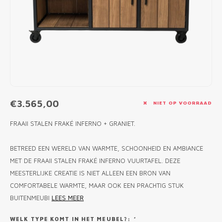
MONO
PREM
BBQ 
LAMP
KLED
PRIM
FUN 
AFDE
PANN
KAMA
PICKL
ROTIS
EMPA
€3.565,00
NIET OP VOORRAAD
FRAAII STALEN FRAKÉ INFERNO + GRANIET.
BETREED EEN WERELD VAN WARMTE, SCHOONHEID EN AMBIANCE
MET DE FRAAII STALEN FRAKÉ INFERNO VUURTAFEL. DEZE
MEESTERLIJKE CREATIE IS NIET ALLEEN EEN BRON VAN
COMFORTABELE WARMTE, MAAR OOK EEN PRACHTIG STUK
BUITENMEUBI
LEES MEER
WELK TYPE KOMT IN HET MEUBEL?:
*