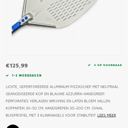
MONO
PREM
BBQ 
LAMP
KLED
PRIM
FUN 
AFDE
PANN
KAMA
PICKL
ROTIS
EMPA
€125,99
3 OP VOORRAAD
1-3 WERKDAGEN
LICHTE, GEPERFOREERDE ALUMINIUM PIZZASCHEP MET NEUTRAAL
GEANODISEERDE KOP EN BLAUWE AZZURRA-HANDGREEP.
PERFORATIES VERLAGEN WRIJVING EN LATEN BLOEM VALLEN.
KOPMATEN 30–50 CM; HANDGREPEN 30–200 CM. OVAAL
BUISPROFIEL MET 3 KLINKNAGELS VOOR STABILITEIT.
LEES MEER