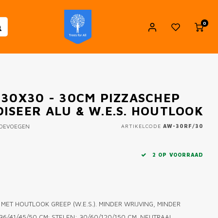
0
 30X30 - 30CM PIZZASCHEP
ISEER ALU & W.E.S. HOUTLOOK
TOEVOEGEN
ARTIKELCODE
AW-30RF/30
2 OP VOORRAAD
MET HOUTLOOK GREEP (W.E.S.). MINDER WRIJVING, MINDER
6/41/45/50 CM; STELEN: 30/60/120/150 CM. NEUTRAAL