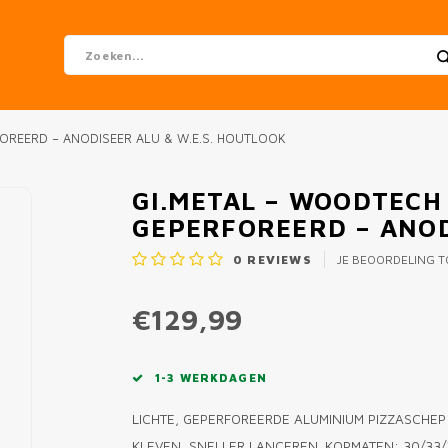
OREERD – ANODISEER ALU & W.E.S. HOUTLOOK
GI.METAL – WOODTECH
GEPERFOREERD – ANOD
0
REVIEWS
JE BEOORDELING 
€129,99
1-3 WERKDAGEN
LICHTE, GEPERFOREERDE ALUMINIUM PIZZASCHEP 
KLEVEN, SNELLER LANCEREN. KOPMATEN: 30/33/3