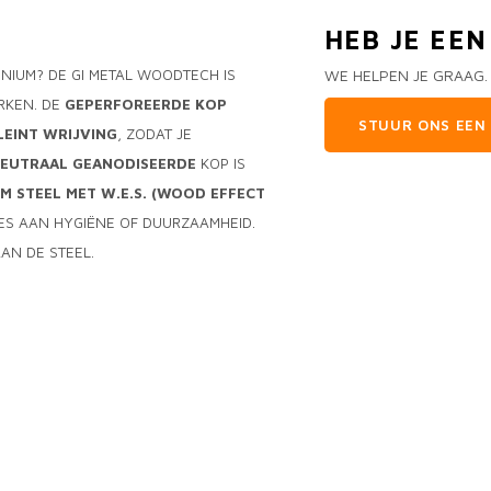
HEB JE EE
INIUM? DE GI METAL WOODTECH IS
WE HELPEN JE GRAAG.
RKEN. DE
GEPERFOREERDE KOP
STUUR ONS EEN 
LEINT WRIJVING
, ZODAT JE
EUTRAAL GEANODISEERDE
KOP IS
M STEEL MET W.E.S. (WOOD EFFECT
S AAN HYGIËNE OF DUURZAAMHEID.
AN DE STEEL.