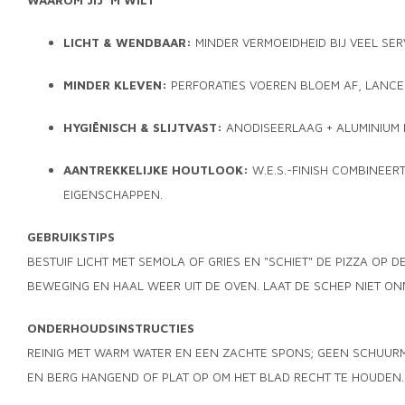
WAAROM JIJ ’M WILT
LICHT & WENDBAAR:
MINDER VERMOEIDHEID BIJ VEEL SER
MINDER KLEVEN:
PERFORATIES VOEREN BLOEM AF, LANCE
HYGIËNISCH & SLIJTVAST:
ANODISEERLAAG + ALUMINIUM 
AANTREKKELIJKE HOUTLOOK:
W.E.S.-FINISH COMBINEERT
EIGENSCHAPPEN.
GEBRUIKSTIPS
BESTUIF LICHT MET SEMOLA OF GRIES EN "SCHIET" DE PIZZA OP D
BEWEGING EN HAAL WEER UIT DE OVEN. LAAT DE SCHEP NIET ON
ONDERHOUDSINSTRUCTIES
REINIG MET WARM WATER EN EEN ZACHTE SPONS; GEEN SCHUUR
EN BERG HANGEND OF PLAT OP OM HET BLAD RECHT TE HOUDEN. 