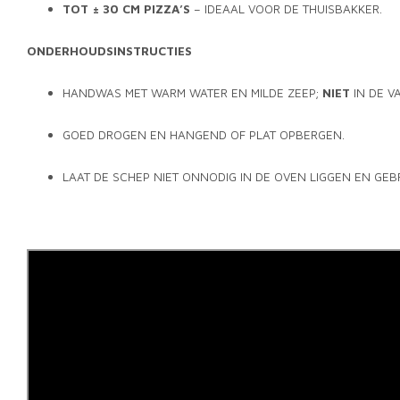
TOT ± 30 CM PIZZA’S
– IDEAAL VOOR DE THUISBAKKER.
ONDERHOUDSINSTRUCTIES
HANDWAS MET WARM WATER EN MILDE ZEEP;
NIET
IN DE V
GOED DROGEN EN HANGEND OF PLAT OPBERGEN.
LAAT DE SCHEP NIET ONNODIG IN DE OVEN LIGGEN EN GEBR