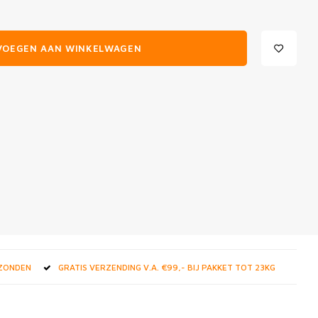
VOEGEN AAN WINKELWAGEN
RZONDEN
GRATIS VERZENDING V.A. €99,- BIJ PAKKET TOT 23KG