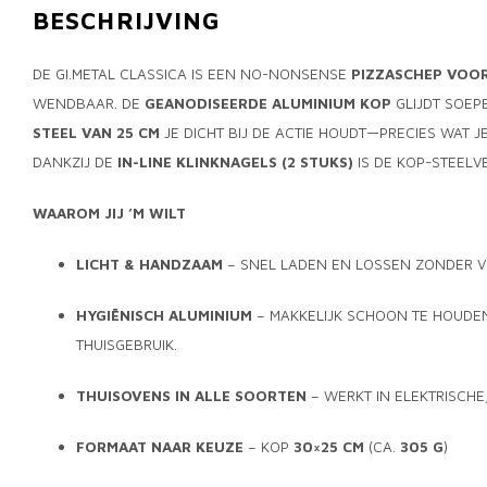
BESCHRIJVING
DE GI.METAL CLASSICA IS EEN NO-NONSENSE
PIZZASCHEP VOOR
WENDBAAR. DE
GEANODISEERDE ALUMINIUM KOP
GLIJDT SOEP
STEEL VAN 25 CM
JE DICHT BIJ DE ACTIE HOUDT—PRECIES WAT JE
DANKZIJ DE
IN-LINE KLINKNAGELS (2 STUKS)
IS DE KOP-­STEEL
WAAROM JIJ ’M WILT
LICHT & HANDZAAM
– SNEL LADEN EN LOSSEN ZONDER V
HYGIËNISCH ALUMINIUM
– MAKKELIJK SCHOON TE HOUDEN
THUISGEBRUIK.
THUISOVENS IN ALLE SOORTEN
– WERKT IN ELEKTRISCHE
FORMAAT NAAR KEUZE
– KOP
30×25 CM
(CA.
305 G
)