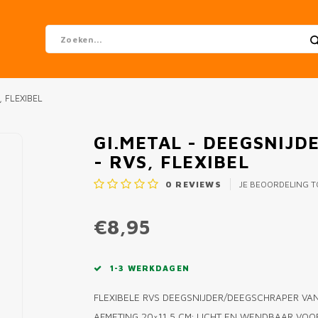
 FLEXIBEL
GI.METAL - DEEGSNIJD
- RVS, FLEXIBEL
0
REVIEWS
JE BEOORDELING 
€8,95
1-3 WERKDAGEN
FLEXIBELE RVS DEEGSNIJDER/DEEGSCHRAPER VA
AFMETING 20×11,5 CM; LICHT EN WENDBAAR VO