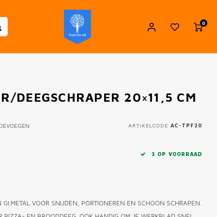
0
ER/DEEGSCHRAPER 20×11,5 CM
TOEVOEGEN
ARTIKELCODE
AC-TPF20
3 OP VOORRAAD
N GI.METAL VOOR SNIJDEN, PORTIONEREN EN SCHOON SCHRAPEN.
OR PIZZA- EN BROODDEEG. OOK HANDIG OM JE WERKBLAD SNEL