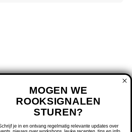
MOGEN WE
ROOKSIGNALEN
STUREN?
MIJN ACCOUNT
REGISTREREN
Schrijf je in en ontvang regelmatig relevante updates over
MIJN BESTELLINGEN
vents, nieuws over workshops, leuke recepten, tips en info