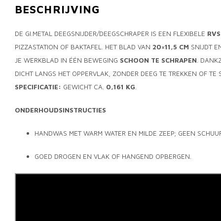
BESCHRIJVING
DE GI.METAL DEEGSNIJDER/DEEGSCHRAPER IS EEN FLEXIBELE
RVS
PIZZASTATION OF BAKTAFEL. HET BLAD VAN
20×11,5 CM
SNIJDT E
JE WERKBLAD IN ÉÉN BEWEGING
SCHOON TE SCHRAPEN
. DANK
DICHT LANGS HET OPPERVLAK, ZONDER DEEG TE TREKKEN OF TE 
SPECIFICATIE:
GEWICHT CA.
0,161 KG
.
ONDERHOUDSINSTRUCTIES
HANDWAS MET WARM WATER EN MILDE ZEEP; GEEN SCHUU
GOED DROGEN EN VLAK OF HANGEND OPBERGEN.