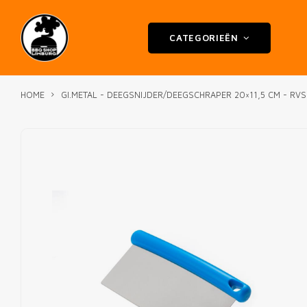
CATEGORIEËN
HOME
GI.METAL - DEEGSNIJDER/DEEGSCHRAPER 20×11,5 CM - RVS,