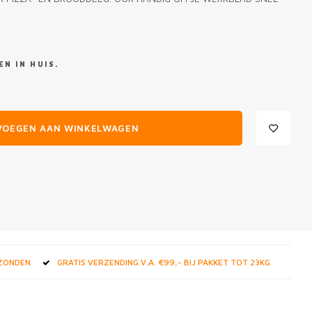
N IN HUIS.
VOEGEN AAN WINKELWAGEN
RZONDEN
GRATIS VERZENDING V.A. €99,- BIJ PAKKET TOT 23KG