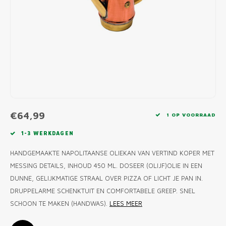
MONO
PREM
BBQ 
LAMP
KLED
PRIM
FUN 
AFDE
PANN
KAMA
PICKL
ROTIS
EMPA
€64,99
1 OP VOORRAAD
1-3 WERKDAGEN
HANDGEMAAKTE NAPOLITAANSE OLIEKAN VAN VERTIND KOPER MET
MESSING DETAILS, INHOUD 450 ML. DOSEER (OLIJF)OLIE IN EEN
DUNNE, GELIJKMATIGE STRAAL OVER PIZZA OF LICHT JE PAN IN.
DRUPPELARME SCHENKTUIT EN COMFORTABELE GREEP. SNEL
SCHOON TE MAKEN (HANDWAS).
LEES MEER