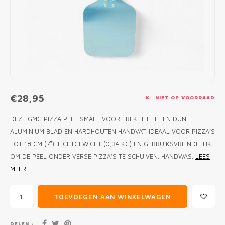
MONO
PREM
BBQ 
LAMP
KLED
PRIM
FUN 
AFDE
PANN
KAMA
PICKL
ROTIS
EMPA
€28,95
NIET OP VOORRAAD
DEZE GMG PIZZA PEEL SMALL VOOR TREK HEEFT EEN DUN
ALUMINIUM BLAD EN HARDHOUTEN HANDVAT. IDEAAL VOOR PIZZA’S
TOT 18 CM (7″). LICHTGEWICHT (0,34 KG) EN GEBRUIKSVRIENDELIJK
OM DE PEEL ONDER VERSE PIZZA’S TE SCHUIVEN. HANDWAS.
LEES
MEER
TOEVOEGEN AAN WINKELWAGEN
DELEN :