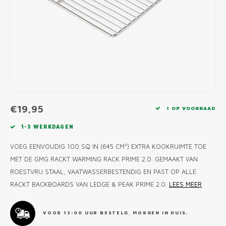
MONO
PREM
BBQ 
LAMP
KLED
PRIM
FUN 
AFDE
PANN
KAMA
PICKL
ROTIS
EMPA
€19,95
1 OP VOORRAAD
1-3 WERKDAGEN
VOEG EENVOUDIG 100 SQ IN (645 CM²) EXTRA KOOKRUIMTE TOE
MET DE GMG RACKT WARMING RACK PRIME 2.0. GEMAAKT VAN
ROESTVRIJ STAAL, VAATWASSERBESTENDIG EN PAST OP ALLE
RACKT BACKBOARDS VAN LEDGE & PEAK PRIME 2.0.
LEES MEER
VOOR 13:00 UUR BESTELD, MORGEN IN HUIS.