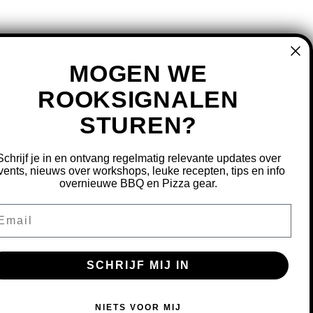
MOGEN WE
ROOKSIGNALEN
STUREN?
MIJN ACCOUNT
REGISTREREN
Schrijf je in en ontvang regelmatig relevante updates over
MIJN BESTELLINGEN
vents, nieuws over workshops, leuke recepten, tips en info
overnieuwe BBQ en Pizza gear.
MIJN TICKETS
MIJN VERLANGLIJST
ail
OURNEREN
SCHRIJF MIJ IN
S OM ONZE WEBSITE TE VERBETEREN.
NIETS VOOR MIJ