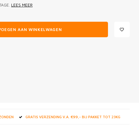
TAGE.
LEES MEER
VOEGEN AAN WINKELWAGEN
RZONDEN
GRATIS VERZENDING V.A. €99,- BIJ PAKKET TOT 23KG