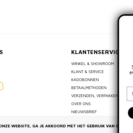
S
KLANTENSERVICE
WINKEL & SHOWROOM
KLANT & SERVICE
e
KADOBONNEN
BETAALMETHODEN
Em
VERZENDEN, VERPAKKEN & RET
OVER ONS
NIEUWSBRIEF
ALGEMENE VOORWAARDEN
ONZE WEBSITE, GA JE AKKOORD MET HET GEBRUIK VAN COOKIE
PRIVACY POLICY