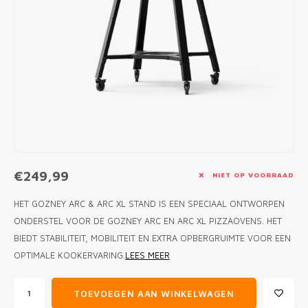
MONO
PREM
BBQ 
LAMP
KLED
PRIM
FUN 
AFDE
PANN
KAMA
PICKL
ROTIS
EMPA
€249,99
NIET OP VOORRAAD
HET GOZNEY ARC & ARC XL STAND IS EEN SPECIAAL ONTWORPEN
ONDERSTEL VOOR DE GOZNEY ARC EN ARC XL PIZZAOVENS. HET
BIEDT STABILITEIT, MOBILITEIT EN EXTRA OPBERGRUIMTE VOOR EEN
OPTIMALE KOOKERVARING.​
LEES MEER
TOEVOEGEN AAN WINKELWAGEN