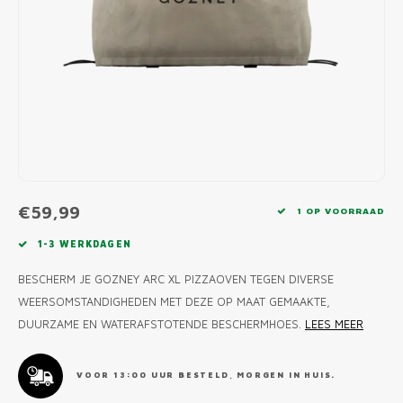
MONO
PREM
BBQ 
LAMP
KLED
PRIM
FUN 
AFDE
PANN
KAMA
PICKL
ROTIS
EMPA
€59,99
1 OP VOORRAAD
1-3 WERKDAGEN
BESCHERM JE GOZNEY ARC XL PIZZAOVEN TEGEN DIVERSE
WEERSOMSTANDIGHEDEN MET DEZE OP MAAT GEMAAKTE,
DUURZAME EN WATERAFSTOTENDE BESCHERMHOES.
LEES MEER
VOOR 13:00 UUR BESTELD, MORGEN IN HUIS.