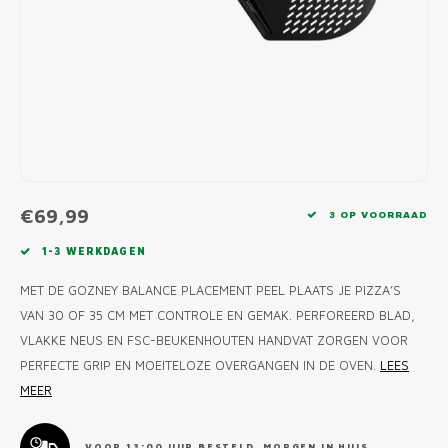
MONO
PREM
BBQ 
LAMP
KLED
PRIM
FUN 
AFDE
PANN
KAMA
PICKL
ROTIS
EMPA
€69,99
3 OP VOORRAAD
1-3 WERKDAGEN
MET DE GOZNEY BALANCE PLACEMENT PEEL PLAATS JE PIZZA’S
VAN 30 OF 35 CM MET CONTROLE EN GEMAK. PERFOREERD BLAD,
VLAKKE NEUS EN FSC-BEUKENHOUTEN HANDVAT ZORGEN VOOR
PERFECTE GRIP EN MOEITELOZE OVERGANGEN IN DE OVEN.
LEES
MEER
VOOR 13:00 UUR BESTELD, MORGEN IN HUIS.