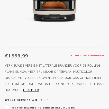
MONO
PREM
BBQ 
LAMP
KLED
PRIM
FUN 
AFDE
PANN
KAMA
PICKL
ROTIS
EMPA
€1.999,99
NIET OP VOORRAAD
VERNIEUWDE VERSIE MET LATERALE BRANDER VOOR DE ROLLING
FLAME EN 40% MEER BRUIKBAAR OPPERVLAK. MULTICOLOR
DISPLAY MET VLOER- EN OVENTEMPERATUUR. GAS ÓF HOUT (NIET
TEGELIJK). OPTIONELE WOOD FIRE CONTROL KIT VOOR REGELBAAR
HOUTVUUR.
LEES MEER
WELKE SERVICE WIL JE :
*
GRATIS BEZORGING BINNEN HEEL NL & BE