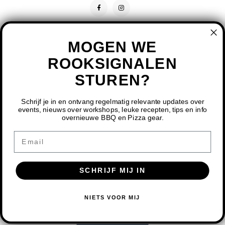
MOGEN WE
ROOKSIGNALEN
STUREN?
CONTACT
KLANTENSERVICE
Schrijf je in en ontvang regelmatig relevante updates over
events, nieuws over workshops, leuke recepten, tips en info
overnieuwe BBQ en Pizza gear.
MIJN ACCOUNT
DOOR HET GEBRUIKEN VAN ONZE WEBSITE, GA JE
Email
AKKOORD MET HET GEBRUIK VAN COOKIES OM ONZE
WEBSITE TE VERBETEREN.
SCHRIJF MIJ IN
DIT BERICHT VERBERGEN
MEER OVER COOKIES »
© COPYRIGHT 2026 BBQ SHOP LIMBURG - POWERED BY
LIGHTSPEED
-
NIETS VOOR MIJ
THEME BY
SHOPMONKEY