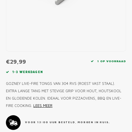
MONO
PREM
BBQ 
LAMP
KLED
PRIM
FUN 
AFDE
PANN
KAMA
PICKL
ROTIS
EMPA
€29,99
1 OP VOORRAAD
1-3 WERKDAGEN
GOZNEY LIVE-FIRE TONGS VAN 304 RVS (ROEST VAST STAAL).
EXTRA LANGE TANG MET STEVIGE GRIP VOOR HOUT, HOUTSKOOL
EN GLOEIENDE KOLEN. IDEAAL VOOR PIZZAOVENS, BBQ EN LIVE-
FIRE COOKING.
LEES MEER
VOOR 13:00 UUR BESTELD, MORGEN IN HUIS.