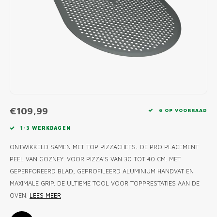
MONO
PREM
BBQ 
LAMP
KLED
PRIM
FUN 
AFDE
PANN
KAMA
PICKL
ROTIS
EMPA
€109,99
6 OP VOORRAAD
1-3 WERKDAGEN
ONTWIKKELD SAMEN MET TOP PIZZACHEFS: DE PRO PLACEMENT
PEEL VAN GOZNEY. VOOR PIZZA’S VAN 30 TOT 40 CM. MET
GEPERFOREERD BLAD, GEPROFILEERD ALUMINIUM HANDVAT EN
MAXIMALE GRIP. DE ULTIEME TOOL VOOR TOPPRESTATIES AAN DE
OVEN.
LEES MEER