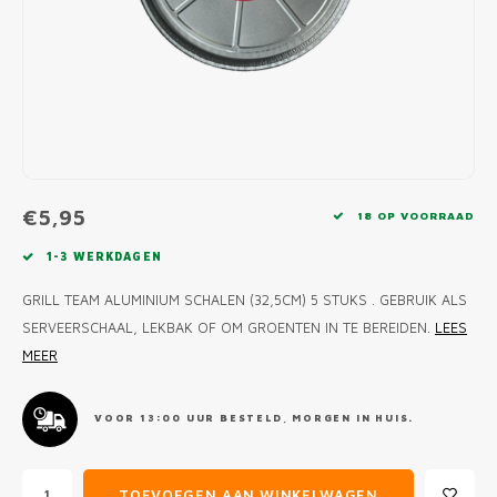
MONO
PREM
BBQ 
LAMP
KLED
PRIM
FUN 
AFDE
PANN
KAMA
PICKL
ROTIS
EMPA
€5,95
18 OP VOORRAAD
1-3 WERKDAGEN
GRILL TEAM ALUMINIUM SCHALEN (32,5CM) 5 STUKS . GEBRUIK ALS
SERVEERSCHAAL, LEKBAK OF OM GROENTEN IN TE BEREIDEN.
LEES
MEER
VOOR 13:00 UUR BESTELD, MORGEN IN HUIS.
TOEVOEGEN AAN WINKELWAGEN