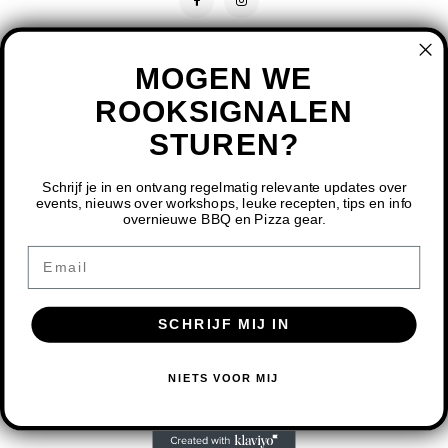
MOGEN WE
ROOKSIGNALEN
STUREN?
CONTACT
KLANTENSERVICE
Schrijf je in en ontvang regelmatig relevante updates over
events, nieuws over workshops, leuke recepten, tips en info
overnieuwe BBQ en Pizza gear.
MIJN ACCOUNT
DOOR HET GEBRUIKEN VAN ONZE WEBSITE, GA JE
Email
AKKOORD MET HET GEBRUIK VAN COOKIES OM ONZE
WEBSITE TE VERBETEREN.
SCHRIJF MIJ IN
DIT BERICHT VERBERGEN
MEER OVER COOKIES »
© COPYRIGHT 2026 BBQ SHOP LIMBURG - POWERED BY
LIGHTSPEED
-
NIETS VOOR MIJ
THEME BY
SHOPMONKEY