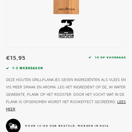
MONO
PREM
BBQ 
LAMP
KLED
PRIM
FUN 
AFDE
PANN
KAMA
PICKL
ROTIS
EMPA
€15,95
10 OP VOORRAAD
1-3 WERKDAGEN
DEZE HOUTEN GRILLPLANKJES GEVEN INGREDIËNTEN ALS VLEES EN
VIS MEER SMAAK EN AROMA. LEG HET INGREDIËNT OP DE, IN WATER
GEWEEKTE, PLANK OP HET ROOSTER. DOOR HET VOCHT WAT IN DE
PLANK IS OPGENOMEN WORDT HET ROOKEFFECT GECREËERD.
LEES
MEER
VOOR 13:00 UUR BESTELD, MORGEN IN HUIS.