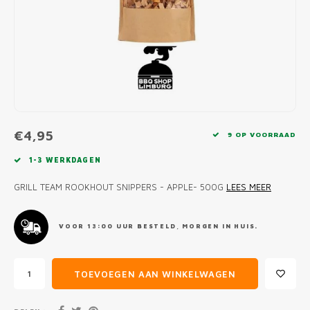
MONO
PREM
BBQ 
LAMP
KLED
PRIM
FUN 
AFDE
PANN
KAMA
PICKL
ROTIS
EMPA
€4,95
9 OP VOORRAAD
1-3 WERKDAGEN
GRILL TEAM ROOKHOUT SNIPPERS - APPLE- 500G
LEES MEER
VOOR 13:00 UUR BESTELD, MORGEN IN HUIS.
TOEVOEGEN AAN WINKELWAGEN