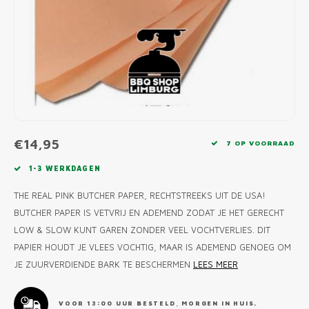
MONO
PREM
BBQ 
LAMP
KLED
PRIM
FUN 
AFDE
PANN
KAMA
PICKL
ROTIS
EMPA
€14,95
7 OP VOORRAAD
1-3 WERKDAGEN
THE REAL PINK BUTCHER PAPER, RECHTSTREEKS UIT DE USA!
BUTCHER PAPER IS VETVRIJ EN ADEMEND ZODAT JE HET GERECHT
LOW & SLOW KUNT GAREN ZONDER VEEL VOCHTVERLIES. DIT
PAPIER HOUDT JE VLEES VOCHTIG, MAAR IS ADEMEND GENOEG OM
JE ZUURVERDIENDE BARK TE BESCHERMEN
LEES MEER
VOOR 13:00 UUR BESTELD, MORGEN IN HUIS.