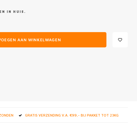
N IN HUIS.
VOEGEN AAN WINKELWAGEN
RZONDEN
GRATIS VERZENDING V.A. €99,- BIJ PAKKET TOT 23KG