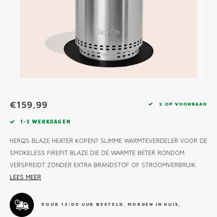
MONO
PREM
BBQ 
LAMP
KLED
PRIM
FUN 
AFDE
PANN
KAMA
PICKL
ROTIS
EMPA
€159,99
2 OP VOORRAAD
1-3 WERKDAGEN
HERQS BLAZE HEATER KOPEN? SLIMME WARMTEVERDELER VOOR DE
SMOKELESS FIREPIT BLAZE DIE DE WARMTE BETER RONDOM
VERSPREIDT ZONDER EXTRA BRANDSTOF OF STROOMVERBRUIK.
LEES MEER
VOOR 13:00 UUR BESTELD, MORGEN IN HUIS.