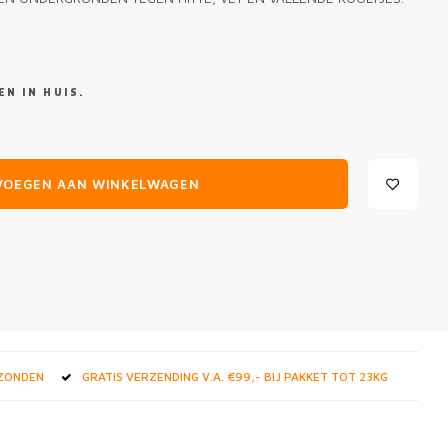
N IN HUIS.
VOEGEN AAN WINKELWAGEN
RZONDEN
GRATIS VERZENDING V.A. €99,- BIJ PAKKET TOT 23KG