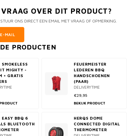
N VRAAG OVER DIT PRODUCT?
 STUUR ONS DIRECT EEN EMAIL MET VRAAG OF OPMERKING.
E-MAIL
RDE PRODUCTEN
 SMOKELESS
FEUERMEISTER
PIT MIGHTY -
LEDEREN BBQ
M + GRATIS
HANDSCHOENEN
ERS
(PAAR)
RYTIME
DELIVERYTIME
€29,95
 PRODUCT
BEKIJK PRODUCT
 EASY BBQ 6
HERQS DOME
ALS BLUETOOTH
CONNECTED DIGITAL
MOMETER
THERMOMETER
RYTIME
DELIVERYTIME