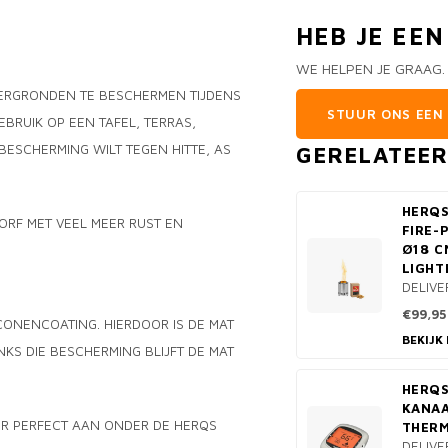
HEB JE EE
WE HELPEN JE GRAAG.
DERGRONDEN TE BESCHERMEN TIJDENS
STUUR ONS EEN 
EBRUIK OP EEN TAFEL, TERRAS,
ESCHERMING WILT TEGEN HITTE, AS
GERELATEE
HERQS
ORF MET VEEL MEER RUST EN
FIRE-
Ø18 C
LIGHT
DELIVE
N
€99,95
CONENCOATING. HIERDOOR IS DE MAT
BEKIJK
KS DIE BESCHERMING BLIJFT DE MAT
HERQS
KANA
ER PERFECT AAN ONDER DE HERQS
THER
DELIVE