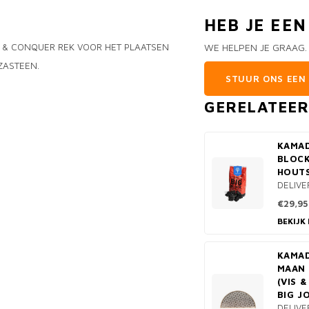
HEB JE EE
E & CONQUER REK VOOR HET PLAATSEN
WE HELPEN JE GRAAG.
ZASTEEN.
STUUR ONS EEN 
GERELATEE
KAMAD
BLOCK
HOUT
DELIVE
€29,95
BEKIJK
KAMAD
MAAN 
(VIS 
BIG J
DELIVE