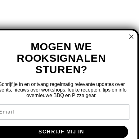
MOGEN WE
ROOKSIGNALEN
STUREN?
MIJN ACCOUNT
REGISTREREN
Schrijf je in en ontvang regelmatig relevante updates over
MIJN BESTELLINGEN
vents, nieuws over workshops, leuke recepten, tips en info
overnieuwe BBQ en Pizza gear.
MIJN TICKETS
MIJN VERLANGLIJST
ail
OURNEREN
SCHRIJF MIJ IN