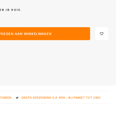
N IN HUIS.
VOEGEN AAN WINKELWAGEN
RZONDEN
GRATIS VERZENDING V.A. €99,- BIJ PAKKET TOT 23KG