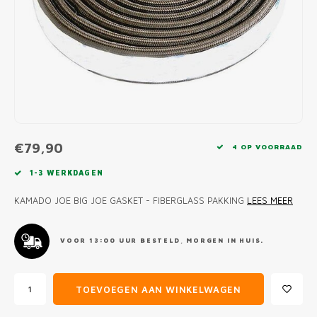
MONO
PREM
BBQ 
LAMP
KLED
PRIM
FUN 
AFDE
PANN
KAMA
PICKL
ROTIS
EMPA
€79,90
4 OP VOORRAAD
1-3 WERKDAGEN
KAMADO JOE BIG JOE GASKET - FIBERGLASS PAKKING
LEES MEER
VOOR 13:00 UUR BESTELD, MORGEN IN HUIS.
TOEVOEGEN AAN WINKELWAGEN