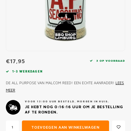
MONO
PREM
BBQ 
LAMP
KLED
PRIM
FUN 
AFDE
PANN
KAMA
PICKL
ROTIS
EMPA
€17,95
3 OP VOORRAAD
1-3 WERKDAGEN
DE ALL PURPOSE VAN MALCOM REED! EEN ECHTE AANRADER!
LEES
MEER
VOOR 13:00 UUR BESTELD, MORGEN IN HUIS.
JE HEBT NOG
0:16:16
UUR OM JE BESTELLING
AF TE RONDEN.
TOEVOEGEN AAN WINKELWAGEN