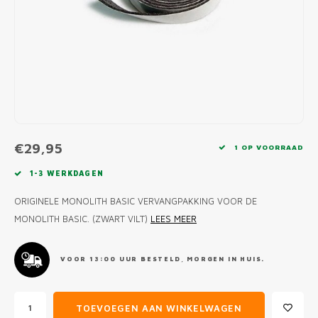
MONO
PREM
BBQ 
LAMP
KLED
PRIM
FUN 
AFDE
PANN
KAMA
PICKL
ROTIS
EMPA
€29,95
1 OP VOORRAAD
1-3 WERKDAGEN
ORIGINELE MONOLITH BASIC VERVANGPAKKING VOOR DE
MONOLITH BASIC. (ZWART VILT)
LEES MEER
VOOR 13:00 UUR BESTELD, MORGEN IN HUIS.
TOEVOEGEN AAN WINKELWAGEN