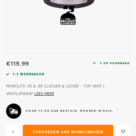
MONO
PREM
BBQ 
LAMP
KLED
PRIM
FUN 
AFDE
PANN
KAMA
PICKL
ROTIS
EMPA
€119,99
2 OP VOORRAAD
1-3 WERKDAGEN
MONOLITH .55 & .66 CLASSEN & LECHEF - TOP VENT /
VENTILATIEKAP
LEES MEER
VOOR 13:00 UUR BESTELD, MORGEN IN HUIS.
TOEVOEGEN AAN WINKELWAGEN