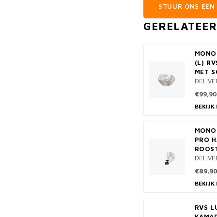
STUUR ONS EEN 
GERELATEE
MONOL
(L) R
MET S
DELIVE
€99,90
BEKIJK
MONOL
PRO H
ROOST
DELIVE
€89,9
BEKIJK
RVS L
KAMA