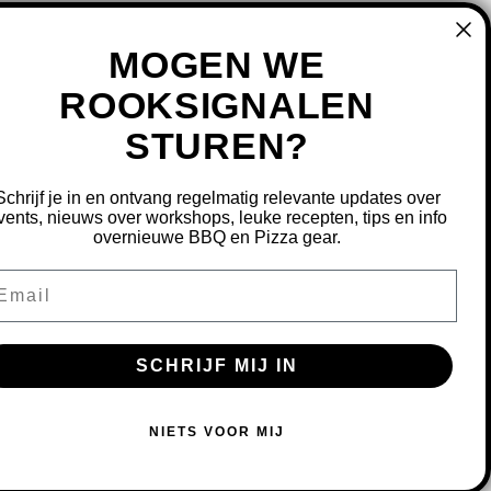
MOGEN WE
ROOKSIGNALEN
STUREN?
MIJN ACCOUNT
REGISTREREN
Schrijf je in en ontvang regelmatig relevante updates over
MIJN BESTELLINGEN
vents, nieuws over workshops, leuke recepten, tips en info
overnieuwe BBQ en Pizza gear.
MIJN TICKETS
MIJN VERLANGLIJST
ail
OURNEREN
SCHRIJF MIJ IN
S OM ONZE WEBSITE TE VERBETEREN.
NIETS VOOR MIJ
MEER OVER COOKIES »