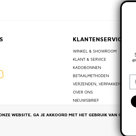
S
KLANTENSERVICE
WINKEL & SHOWROOM
KLANT & SERVICE
e
KADOBONNEN
BETAALMETHODEN
Em
VERZENDEN, VERPAKKEN & RET
OVER ONS
NIEUWSBRIEF
ALGEMENE VOORWAARDEN
ONZE WEBSITE, GA JE AKKOORD MET HET GEBRUIK VAN COOKIE
PRIVACY POLICY