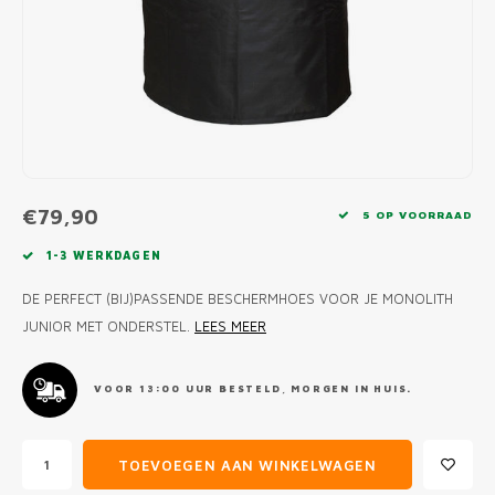
MONO
PREM
BBQ 
LAMP
KLED
PRIM
FUN 
AFDE
PANN
KAMA
PICKL
ROTIS
EMPA
€79,90
5 OP VOORRAAD
1-3 WERKDAGEN
DE PERFECT (BIJ)PASSENDE BESCHERMHOES VOOR JE MONOLITH
JUNIOR MET ONDERSTEL.
LEES MEER
VOOR 13:00 UUR BESTELD, MORGEN IN HUIS.
TOEVOEGEN AAN WINKELWAGEN