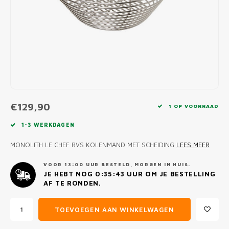
MONO
PREM
BBQ 
LAMP
KLED
PRIM
FUN 
AFDE
PANN
KAMA
PICKL
ROTIS
EMPA
€129,90
1 OP VOORRAAD
1-3 WERKDAGEN
MONOLITH LE CHEF RVS KOLENMAND MET SCHEIDING
LEES MEER
VOOR 13:00 UUR BESTELD, MORGEN IN HUIS.
JE HEBT NOG
0:35:43
UUR OM JE BESTELLING
AF TE RONDEN.
TOEVOEGEN AAN WINKELWAGEN