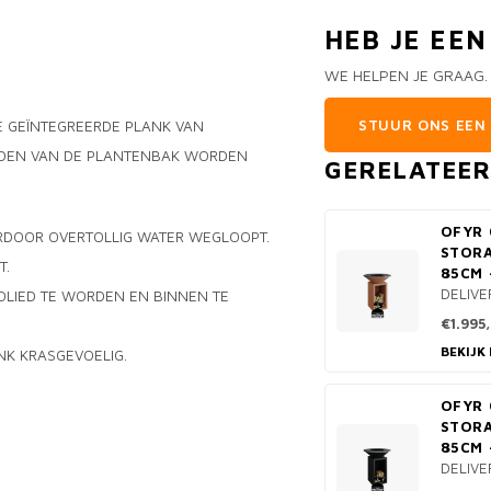
HEB JE EE
WE HELPEN JE GRAAG.
STUUR ONS EEN 
E GEÏNTEGREERDE PLANK VAN
IJDEN VAN DE PLANTENBAK WORDEN
GERELATEE
OFYR 
ARDOOR OVERTOLLIG WATER WEGLOOPT.
STOR
T.
85CM 
DELIVE
OLIED TE WORDEN EN BINNEN TE
€1.995
BEKIJK
NK KRASGEVOELIG.
OFYR 
STORA
85CM 
DELIVE