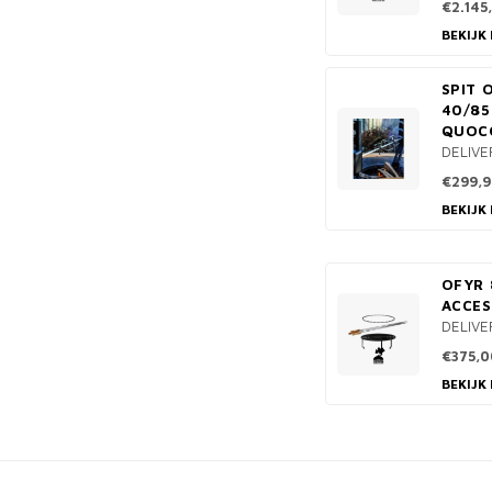
€2.145
BEKIJK
SPIT 
40/85
QUOC
DELIVE
€299,9
BEKIJK
OFYR 
ACCES
DELIVE
€375,0
BEKIJK