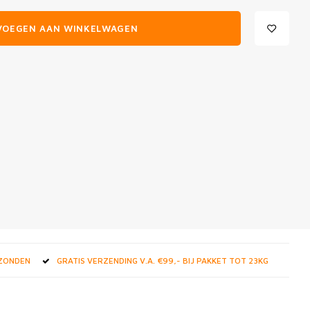
VOEGEN AAN WINKELWAGEN
RZONDEN
GRATIS VERZENDING V.A. €99,- BIJ PAKKET TOT 23KG