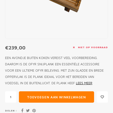
MONO
PREM
BBQ 
LAMP
KLED
PRIM
FUN 
AFDE
PANN
KAMA
PICKL
ROTIS
EMPA
€239,00
NIET OP VOORRAAD
EEN AVONDJE BUITEN KOKEN VEREIST VEEL VOORBEREIDING.
DAAROM IS DE OFYR SNIJPLANK EEN ESSENTIËLE ACCESSOIRE
VOOR EEN ULTIEME OFYR BELEVING. MET ZIJN GLADDE EN BREDE
OPPERVLAK IS DE PLANK IDEAAL VOOR HET BEREIDEN VAN
VOEDSEL IN DE BUITENLUCHT. DE PLANK HEEF
LEES MEER
TOEVOEGEN AAN WINKELWAGEN
DELEN :