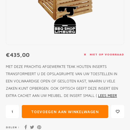
MONO
PREM
BBQ 
LAMP
KLED
PRIM
FUN 
AFDE
PANN
KAMA
PICKL
ROTIS
EMPA
€435,00
NIET OP VOORRAAD
MET DEZE PRACHTIG AFGEWERKTE TEAK HOUTEN INSERTS
TRANSFORMEERT U DE OPSLAGRUIMTE VAN UW TOESTELLEN IN
EEN VOLWAARDIGE OPEN OF GESLOTEN KAST, WAARIN U VELE
ZAKEN KUNT OPBERGEN. OOK OPTISCH GEEFT DEZE INSERT EEN
EXTRA CACHET AAN UW MEUBEL. DE INSERT SMALL (
LEES MEER
TOEVOEGEN AAN WINKELWAGEN
DELEN :