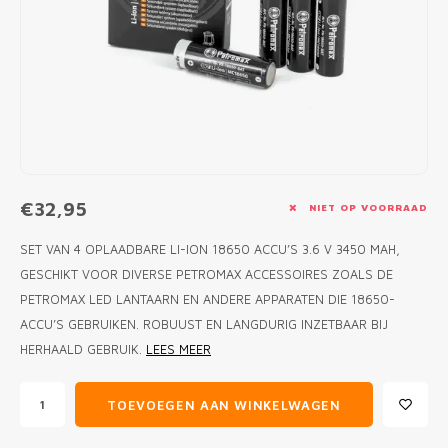
MONO
PREM
BBQ 
LAMP
KLED
PRIM
FUN 
AFDE
PANN
KAMA
PICKL
ROTIS
EMPA
€32,95
NIET OP VOORRAAD
SET VAN 4 OPLAADBARE LI-ION 18650 ACCU’S 3.6 V 3450 MAH,
GESCHIKT VOOR DIVERSE PETROMAX ACCESSOIRES ZOALS DE
PETROMAX LED LANTAARN EN ANDERE APPARATEN DIE 18650-
ACCU’S GEBRUIKEN. ROBUUST EN LANGDURIG INZETBAAR BIJ
HERHAALD GEBRUIK.
LEES MEER
TOEVOEGEN AAN WINKELWAGEN