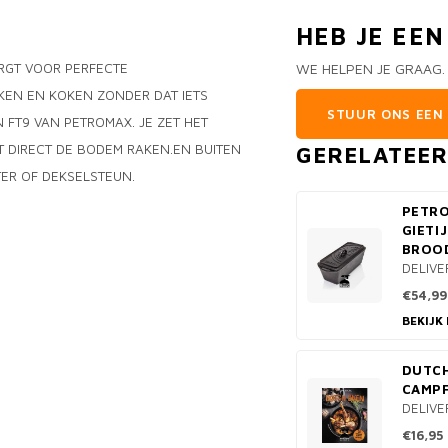
HEB JE EE
ORGT VOOR PERFECTE
WE HELPEN JE GRAAG.
KEN EN KOKEN ZONDER DAT IETS
STUUR ONS EEN 
N FT9 VAN PETROMAX. JE ZET HET
 DIRECT DE BODEM RAKEN.EN BUITEN
GERELATEE
TER OF DEKSELSTEUN.
PETR
GIETI
BROO
DELIVE
€54,99
BEKIJK
DUTCH
CAMPF
DELIVE
€16,95