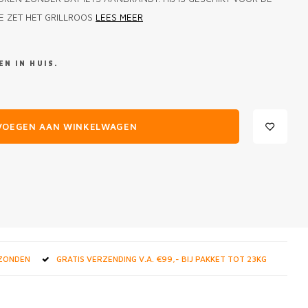
JE ZET HET GRILLROOS
LEES MEER
N IN HUIS.
VOEGEN AAN WINKELWAGEN
RZONDEN
GRATIS VERZENDING V.A. €99,- BIJ PAKKET TOT 23KG