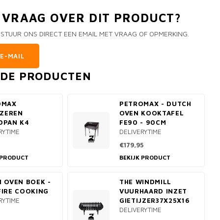
N VRAAG OVER DIT PRODUCT?
 STUUR ONS DIRECT EEN EMAIL MET VRAAG OF OPMERKING.
E-MAIL
RDE PRODUCTEN
OMAX
PETROMAX - DUTCH
JZEREN
OVEN KOOKTAFEL
DPAN K4
FE90 - 90CM
RYTIME
DELIVERYTIME
€179,95
 PRODUCT
BEKIJK PRODUCT
 OVEN BOEK -
THE WINDMILL
IRE COOKING
VUURHAARD INZET
RYTIME
GIETIJZER37X25X16
DELIVERYTIME