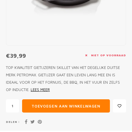
MONO
PREM
BBQ 
LAMP
KLED
PRIM
FUN 
AFDE
PANN
KAMA
PICKL
ROTIS
EMPA
€39,99
NIET OP VOORRAAD
TOP KWALITEIT GIETIJZEREN SKILLET VAN HET DEGELIJKE DUITSE
MERK PETROMAX. GIETIJZER GAAT EEN LEVEN LANG MEE EN IS
IDEAAL VOOR OP HET FORNUIS, DE BBQ, IN HET VUUR EN ZELFS
OP INDUCTIE.
LEES MEER
TOEVOEGEN AAN WINKELWAGEN
DELEN :