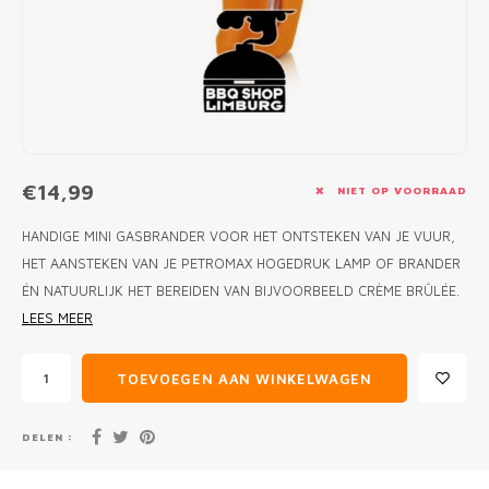
MONO
PREM
BBQ 
LAMP
KLED
PRIM
FUN 
AFDE
PANN
KAMA
PICKL
ROTIS
EMPA
€14,99
NIET OP VOORRAAD
HANDIGE MINI GASBRANDER VOOR HET ONTSTEKEN VAN JE VUUR,
HET AANSTEKEN VAN JE PETROMAX HOGEDRUK LAMP OF BRANDER
ÉN NATUURLIJK HET BEREIDEN VAN BIJVOORBEELD CRÈME BRÛLÉE.
LEES MEER
TOEVOEGEN AAN WINKELWAGEN
DELEN :