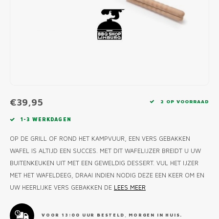
MONO
PREM
BBQ 
LAMP
KLED
PRIM
FUN 
AFDE
PANN
KAMA
PICKL
ROTIS
EMPA
€39,95
2 OP VOORRAAD
1-3 WERKDAGEN
OP DE GRILL OF ROND HET KAMPVUUR, EEN VERS GEBAKKEN
WAFEL IS ALTIJD EEN SUCCES. MET DIT WAFELIJZER BREIDT U UW
BUITENKEUKEN UIT MET EEN GEWELDIG DESSERT. VUL HET IJZER
MET HET WAFELDEEG, DRAAI INDIEN NODIG DEZE EEN KEER OM EN
UW HEERLIJKE VERS GEBAKKEN DE
LEES MEER
VOOR 13:00 UUR BESTELD, MORGEN IN HUIS.