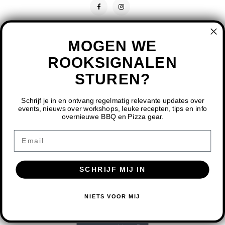
MOGEN WE
ROOKSIGNALEN
STUREN?
CONTACT
KLANTENSERVICE
Schrijf je in en ontvang regelmatig relevante updates over
events, nieuws over workshops, leuke recepten, tips en info
overnieuwe BBQ en Pizza gear.
MIJN ACCOUNT
DOOR HET GEBRUIKEN VAN ONZE WEBSITE, GA JE
Email
AKKOORD MET HET GEBRUIK VAN COOKIES OM ONZE
WEBSITE TE VERBETEREN.
SCHRIJF MIJ IN
DIT BERICHT VERBERGEN
MEER OVER COOKIES »
© COPYRIGHT 2026 BBQ SHOP LIMBURG - POWERED BY
LIGHTSPEED
-
NIETS VOOR MIJ
THEME BY
SHOPMONKEY