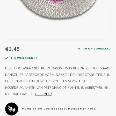
MONO
PREM
BBQ 
LAMP
KLED
PRIM
FUN 
AFDE
PANN
KAMA
PICKL
ROTIS
EMPA
€3,45
10 OP VOORRAAD
1-3 WERKDAGEN
DEZE HOOGWAARDIGE PETROMAX KOUS IS BIJZONDER DUURZAAM
DANKZIJ DE AFGERONDE VORM. DANKZIJ DE HOGE STABILITEIT ZIJN
HET EEN ZEER BETROUWBARE KOUSJES VOOR ALLE
HOGEDRUKLAMPEN VAN PETROMAX. DE MANTEL IS ASBESTVRIJ EN
NIET RADIOACTIEF.
LEES MEER
VOOR 13:00 UUR BESTELD, MORGEN IN HUIS.