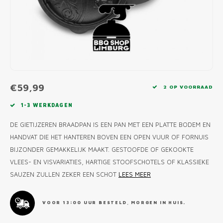
MONO
PREM
BBQ 
LAMP
KLED
PRIM
FUN 
AFDE
PANN
KAMA
PICKL
ROTIS
EMPA
€59,99
2 OP VOORRAAD
1-3 WERKDAGEN
DE GIETIJZEREN BRAADPAN IS EEN PAN MET EEN PLATTE BODEM EN
HANDVAT DIE HET HANTEREN BOVEN EEN OPEN VUUR OF FORNUIS
BIJZONDER GEMAKKELIJK MAAKT. GESTOOFDE OF GEKOOKTE
VLEES- EN VISVARIATIES, HARTIGE STOOFSCHOTELS OF KLASSIEKE
SAUZEN ZULLEN ZEKER EEN SCHOT
LEES MEER
VOOR 13:00 UUR BESTELD, MORGEN IN HUIS.