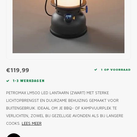
MONO
PREM
BBQ 
LAMP
KLED
PRIM
FUN 
AFDE
PANN
KAMA
PICKL
ROTIS
EMPA
€119,99
1 OP VOORRAAD
1-3 WERKDAGEN
PETROMAX LM500 LED LANTAARN (ZWART) MET STERKE
LICHTOPBRENGST EN DUURZAME BEHUIZING GEMAAKT VOOR
BUITENGEBRUIK. IDEAAL OM JE BBQ- OF KAMPVUURPLEK TE
VERLICHTEN, ZOWEL BIJ GEZELLIGE AVONDEN ALS BIJ LANGERE
COOKS.
LEES MEER