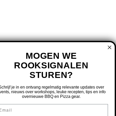
MOGEN WE
ROOKSIGNALEN
STUREN?
MIJN ACCOUNT
REGISTREREN
Schrijf je in en ontvang regelmatig relevante updates over
MIJN BESTELLINGEN
vents, nieuws over workshops, leuke recepten, tips en info
overnieuwe BBQ en Pizza gear.
MIJN TICKETS
MIJN VERLANGLIJST
ail
OURNEREN