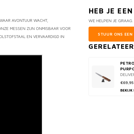
HEB JE EE
, WAAR AVONTUUR WACHT,
WE HELPEN JE GRAAG.
ONZE MESSEN ZIJN ONMISBAAR VOOR
STUUR ONS EEN 
OLSTOFSTAAL EN VERVAARDIGD IN
GERELATEE
PETR
PURPO
DELIVE
€69,95
BEKIJK