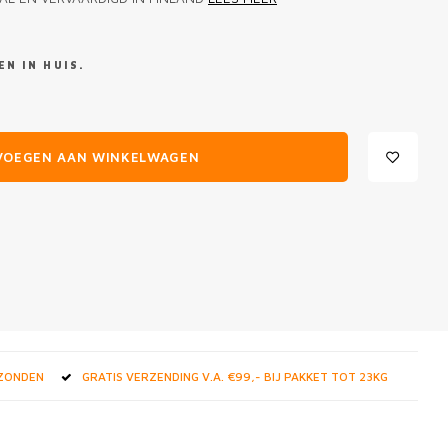
N IN HUIS.
VOEGEN AAN WINKELWAGEN
RZONDEN
GRATIS VERZENDING V.A. €99,- BIJ PAKKET TOT 23KG