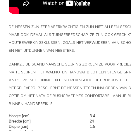
DE MESSEN ZIJN ZEER VEERKRACHTIG EN ZIJN NIET ALLEEN GES
MAAR OOK IDEAAL ALS TUINGEREEDSCHAP. ZE ZIJN OOK GESCHIK
HOUTBEWERKINGSKLUSSEN, ZOALS HET VERWIJDEREN VAN SCHOR
EN HET UITDUNNEN VAN HEESTERS.
DANKZIJ DE SCANDINAVISCHE SLIJPING ZORGEN ZE VOOR PRECIE
NA TE SLIJPEN. HET WALNOTEN HANDVAT BIEDT EEN STEVIGE GRI
ANTISLIPBESCHERMING EN EEN OPHANGOOG. HET ROBUUSTE ECH
MEEGELEVERD, BESCHERMT DE MESSEN TEGEN INVLOEDEN VAN BU
OPTIE OM HET NATA OF BUSHCRAFT MES COMFORTABEL AAN JE RI
BINNEN HANDBEREIK IS.
Hoogte [cm]
3.4
Breedte [cm]
24
Diepte [cm]
1.5