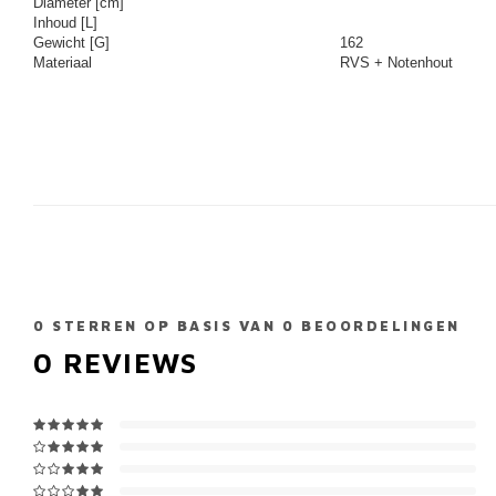
Diameter [cm]
Inhoud [L]
Gewicht [G]
162
Materiaal
RVS + Notenhout
0
STERREN OP BASIS VAN
0
BEOORDELINGEN
0
REVIEWS