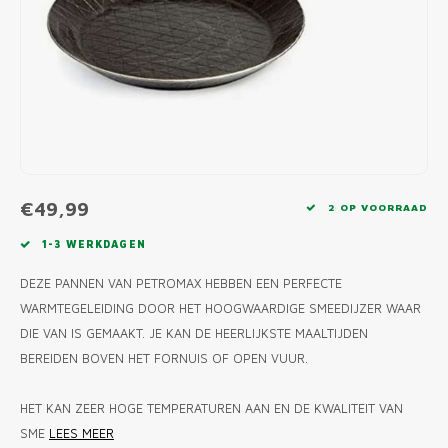
MONO
PREM
BBQ 
LAMP
KLED
PRIM
FUN 
AFDE
PANN
KAMA
PICKL
ROTIS
EMPA
€49,99
2 OP VOORRAAD
1-3 WERKDAGEN
DEZE PANNEN VAN PETROMAX HEBBEN EEN PERFECTE
WARMTEGELEIDING DOOR HET HOOGWAARDIGE SMEEDIJZER WAAR
DIE VAN IS GEMAAKT. JE KAN DE HEERLIJKSTE MAALTIJDEN
BEREIDEN BOVEN HET FORNUIS OF OPEN VUUR.
HET KAN ZEER HOGE TEMPERATUREN AAN EN DE KWALITEIT VAN
SME
LEES MEER