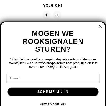
VOLG ONS
MOGEN WE
ROOKSIGNALEN
STUREN?
CONTACT
KLANTENSERVICE
Schrijf je in en ontvang regelmatig relevante updates over
events, nieuws over workshops, leuke recepten, tips en info
overnieuwe BBQ en Pizza gear.
MIJN ACCOUNT
DOOR HET GEBRUIKEN VAN ONZE WEBSITE, GA JE
Email
AKKOORD MET HET GEBRUIK VAN COOKIES OM ONZE
WEBSITE TE VERBETEREN.
SCHRIJF MIJ IN
DIT BERICHT VERBERGEN
MEER OVER COOKIES »
© COPYRIGHT 2026 BBQ SHOP LIMBURG - POWERED BY
LIGHTSPEED
-
NIETS VOOR MIJ
THEME BY
SHOPMONKEY