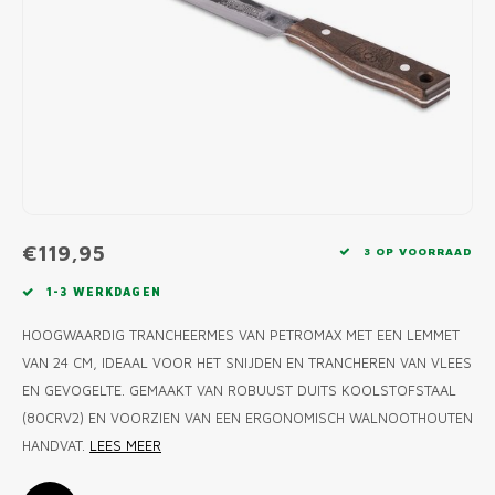
MONO
PREM
BBQ 
LAMP
KLED
PRIM
FUN 
AFDE
PANN
KAMA
PICKL
ROTIS
EMPA
€119,95
3 OP VOORRAAD
1-3 WERKDAGEN
HOOGWAARDIG TRANCHEERMES VAN PETROMAX MET EEN LEMMET
VAN 24 CM, IDEAAL VOOR HET SNIJDEN EN TRANCHEREN VAN VLEES
EN GEVOGELTE. GEMAAKT VAN ROBUUST DUITS KOOLSTOFSTAAL
(80CRV2) EN VOORZIEN VAN EEN ERGONOMISCH WALNOOTHOUTEN
HANDVAT.
LEES MEER