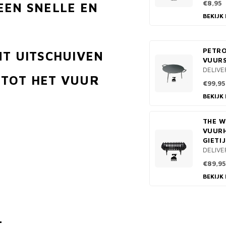
€8,95
EEN SNELLE EN
BEKIJK
PETR
NT UITSCHUIVEN
VUURS
DELIVE
 TOT HET VUUR
€99,95
BEKIJK
THE W
VUURH
GIETI
DELIVE
€89,95
BEKIJK
T