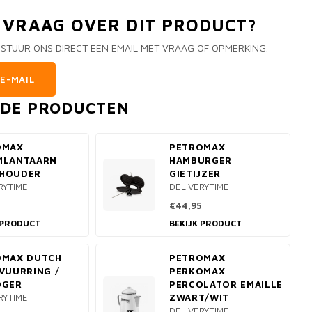
N VRAAG OVER DIT PRODUCT?
 STUUR ONS DIRECT EEN EMAIL MET VRAAG OF OPMERKING.
E-MAIL
RDE PRODUCTEN
OMAX
PETROMAX
MLANTAARN
HAMBURGER
HOUDER
GIETIJZER
RYTIME
DELIVERYTIME
€44,95
 PRODUCT
BEKIJK PRODUCT
OMAX DUTCH
PETROMAX
VUURRING /
PERKOMAX
OGER
PERCOLATOR EMAILLE
RYTIME
ZWART/WIT
DELIVERYTIME