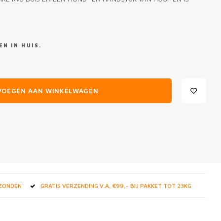
N IN HUIS.
VOEGEN AAN WINKELWAGEN
RZONDEN
GRATIS VERZENDING V.A. €99,- BIJ PAKKET TOT 23KG