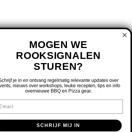
MOGEN WE
ROOKSIGNALEN
STUREN?
MIJN ACCOUNT
REGISTREREN
Schrijf je in en ontvang regelmatig relevante updates over
MIJN BESTELLINGEN
vents, nieuws over workshops, leuke recepten, tips en info
overnieuwe BBQ en Pizza gear.
MIJN TICKETS
MIJN VERLANGLIJST
ail
OURNEREN
SCHRIJF MIJ IN