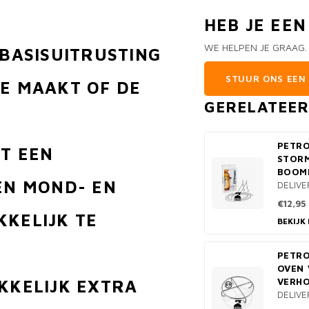
HEB JE EE
WE HELPEN JE GRAAG.
 BASISUITRUSTING
STUUR ONS EEN 
JE MAAKT OF DE
GERELATEE
PETR
ET EEN
STOR
BOOM
EN MOND- EN
DELIVE
€12,95
KKELIJK TE
BEKIJK
PETR
OVEN 
KKELIJK EXTRA
VERH
DELIVE