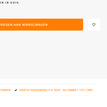
N IN HUIS.
VOEGEN AAN WINKELWAGEN
RZONDEN
GRATIS VERZENDING V.A. €99,- BIJ PAKKET TOT 23KG