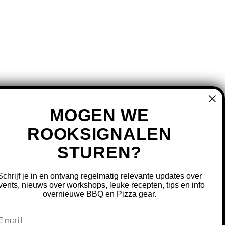
MOGEN WE
ROOKSIGNALEN
MIJN ACCOUNT
STUREN?
REGISTREREN
MIJN BESTELLINGEN
Schrijf je in en ontvang regelmatig relevante updates over
vents, nieuws over workshops, leuke recepten, tips en info
MIJN TICKETS
overnieuwe BBQ en Pizza gear.
MIJN VERLANGLIJST
ail
OURNEREN