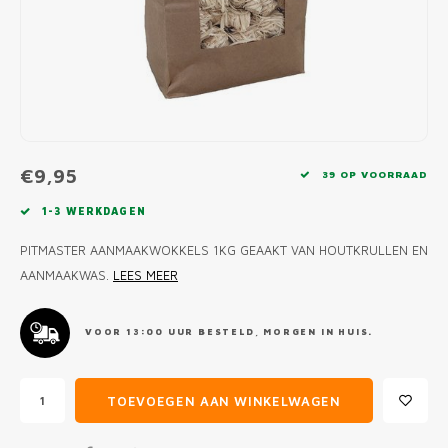
MONO
PREM
BBQ 
LAMP
KLED
PRIM
FUN 
AFDE
PANN
KAMA
PICKL
ROTIS
EMPA
€9,95
39 OP VOORRAAD
1-3 WERKDAGEN
PITMASTER AANMAAKWOKKELS 1KG GEAAKT VAN HOUTKRULLEN EN
AANMAAKWAS.
LEES MEER
VOOR 13:00 UUR BESTELD, MORGEN IN HUIS.
TOEVOEGEN AAN WINKELWAGEN