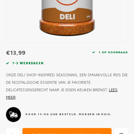
MONO
PREM
BBQ 
LAMP
KLED
PRIM
FUN 
AFDE
PANN
KAMA
PICKL
ROTIS
EMPA
€13,99
1 OP VOORRAAD
1-3 WERKDAGEN
ONZE DELI SHOP-INSPIRED SEASONING, EEN SMAAKVOLLE REIS DIE
DE NOSTALGISCHE ESSENTIE VAN JE FAVORIETE
DELICATESSENGERECHT NAAR JE EIGEN KEUKEN BRENGT.
LEES
MEER
VOOR 13:00 UUR BESTELD, MORGEN IN HUIS.